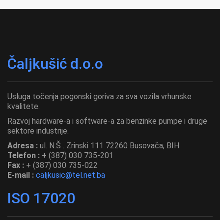
Čaljkušić d.o.o
Usluga točenja pogonski goriva za sva vozila vrhunske
kvalitete.
Razvoj hardware-a i software-a za benzinke pumpe i druge
sektore industrije.
Adresa :
ul. N.Š . Zrinski 111 72260 Busovača, BIH
Telefon :
+ (387) 030 735-201
Fax :
+ (387) 030 735-022
E-mail :
caljkusic@tel.net.ba
ISO 17020